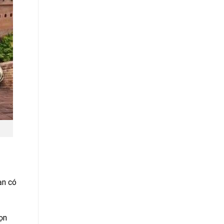
ạn có
ọn