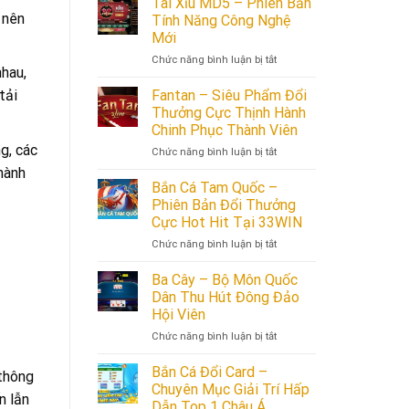
Tài Xỉu MD5 – Phiên Bản
Online
Là
 nên
Tính Năng Công Nghệ
–
Nhà
Mới
Siêu
Cái
ở
Chức năng bình luận bị tắt
Phẩm
Uy
hau,
Tài
Đổi
Tín
Xỉu
Thưởng
Số
Fantan – Siêu Phẩm Đổi
tải
MD5
Chinh
1?
Thưởng Cực Thịnh Hành
–
Phục
Chinh Phục Thành Viên
Phiên
Đông
g, các
ở
Chức năng bình luận bị tắt
Bản
Đảo
Fantan
Tính
Hội
hành
–
Năng
Viên
Bắn Cá Tam Quốc –
Siêu
Công
Phiên Bản Đổi Thưởng
Phẩm
Nghệ
Cực Hot Hit Tại 33WIN
Đổi
Mới
ở
Chức năng bình luận bị tắt
Thưởng
Bắn
Cực
Cá
Thịnh
Ba Cây – Bộ Môn Quốc
Tam
Hành
Dân Thu Hút Đông Đảo
Quốc
Chinh
Hội Viên
–
Phục
ở
Chức năng bình luận bị tắt
Phiên
Thành
Ba
Bản
Viên
Cây
Đổi
Bắn Cá Đổi Card –
 thông
–
Thưởng
Chuyên Mục Giải Trí Hấp
n lẫn
Bộ
Cực
Dẫn Top 1 Châu Á