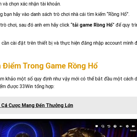
n và chọn xác nhận tài khoản.
ng bạn hãy vào danh sách trò chơi nhà cái tìm kiếm “Rồng Hổ”.
trò chơi, sau đó anh em hãy click “
tải game Rồng Hổ
” để quy trì
ủ cần cài đặt trên thiết bị và thực hiện đăng nhập account mình 
nh Điểm Trong Game Rồng Hổ
ham khảo một số quy định như vậy mới có thể bắt đầu một cách 
điểm được 33Win tổng hợp:
êu Cá Cược Mang Đến Thưởng Lớn