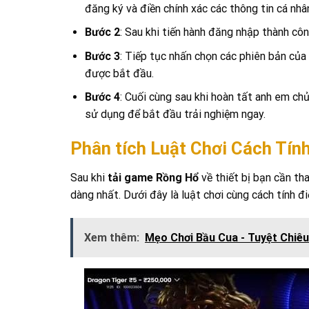
đăng ký và điền chính xác các thông tin cá nhâ
Bước 2
: Sau khi tiến hành đăng nhập thành cô
Bước 3
: Tiếp tục nhấn chọn các phiên bản của 
được bắt đầu.
Bước 4
: Cuối cùng sau khi hoàn tất anh em ch
sử dụng để bắt đầu trải nghiệm ngay.
Phân tích Luật Chơi Cách Tí
Sau khi
tải game Rồng Hổ
về thiết bị bạn cần t
dàng nhất. Dưới đây là luật chơi cùng cách tính 
Xem thêm:
Mẹo Chơi Bầu Cua - Tuyệt Chi