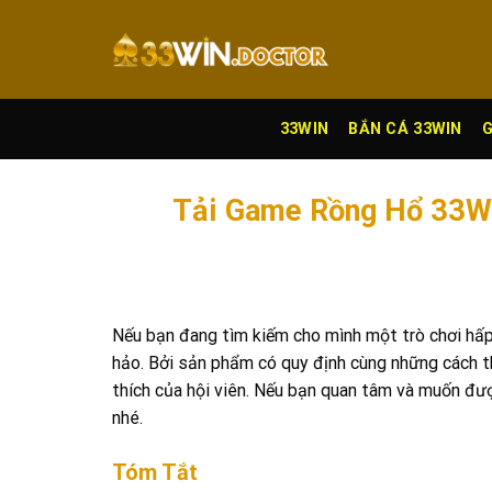
Chuyển
đến
nội
dung
33WIN
BẮN CÁ 33WIN
G
Tải Game Rồng Hổ 33Wi
Nếu bạn đang tìm kiếm cho mình một trò chơi hấp 
hảo. Bởi sản phẩm có quy định cùng những cách th
thích của hội viên. Nếu bạn quan tâm và muốn đượ
nhé.
Tóm Tắt