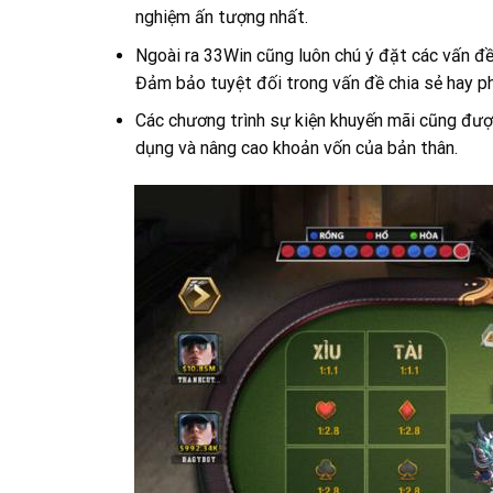
nghiệm ấn tượng nhất.
Ngoài ra 33Win cũng luôn chú ý đặt các vấn đề 
Đảm bảo tuyệt đối trong vấn đề chia sẻ hay ph
Các chương trình sự kiện khuyến mãi cũng đư
dụng và nâng cao khoản vốn của bản thân.