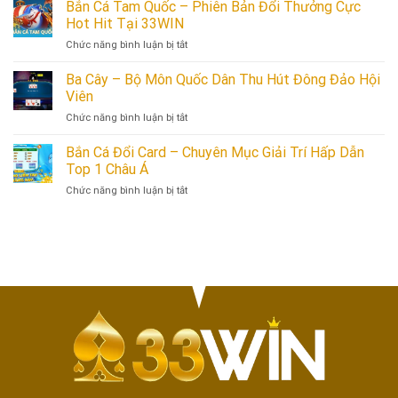
–
Bắn Cá Tam Quốc – Phiên Bản Đổi Thưởng Cực
Tính
Đảo
Siêu
Năng
Hot Hit Tại 33WIN
Hội
Phẩm
Công
Viên
ở
Chức năng bình luận bị tắt
Đổi
Nghệ
Bắn
Thưởng
Mới
Cá
Ba Cây – Bộ Môn Quốc Dân Thu Hút Đông Đảo Hội
Cực
Tam
Thịnh
Viên
Quốc
Hành
ở
Chức năng bình luận bị tắt
–
Chinh
Ba
Phiên
Phục
Cây
Bắn Cá Đổi Card – Chuyên Mục Giải Trí Hấp Dẫn
Bản
Thành
–
Đổi
Top 1 Châu Á
Viên
Bộ
Thưởng
ở
Chức năng bình luận bị tắt
Môn
Cực
Bắn
Quốc
Hot
Cá
Dân
Hit
Đổi
Thu
Tại
Card
Hút
33WIN
–
Đông
Chuyên
Đảo
Mục
Hội
Giải
Viên
Trí
Hấp
Dẫn
Top
1