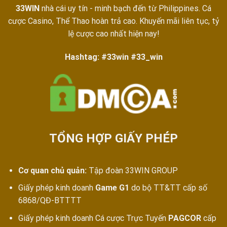
Châu
33WIN
nhà cái uy tín - minh bạch đến từ Philippines. Cá
Á
cược Casino, Thể Thao hoàn trả cao. Khuyến mãi liên tục, tỷ
lệ cược cao nhất hiện nay!
Hashtag: #33win #33_win
TỔNG HỢP GIẤY PHÉP
Cơ quan chủ quản:
Tập đoàn 33WIN GROUP
Giấy phép kinh doanh
Game G1
do bộ TT&TT cấp số
6868/QĐ-BTTTT
Giấy phép kinh doanh Cá cược Trực Tuyến
PAGCOR
cấp