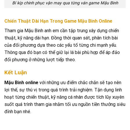
Bí kíp chinh phục vận may qua từng ván game Mậu Binh
Chiến Thuật Dài Hạn Trong Game Mậu Binh Online
Tham gia Mậu Binh anh em cần tập trung xây dựng chiến
thuật, kỹ năng dài hạn. Đồng thời quan sát, phân tích bài
của đối phương dựa theo các yếu tố từng chi mạnh yếu.
Thông qua đó bạn có thể giữ lại lá bài phù hợp để áp đảo
đối phương ở những lượt tiếp theo.
Kết Luận
Mậu Binh online
với những ưu điểm chắc chắn sẽ tạo nên
lợi thế, sự thú vị trong quá trình trải nghiệm. Tận dụng linh
hoạt từng chiến thuật, kỹ năng cá nhân được tích lũy xuyên
suốt quá trình tham gia nhằm tối ưu nguồn tiền thưởng siêu
đỉnh bạn nhé.