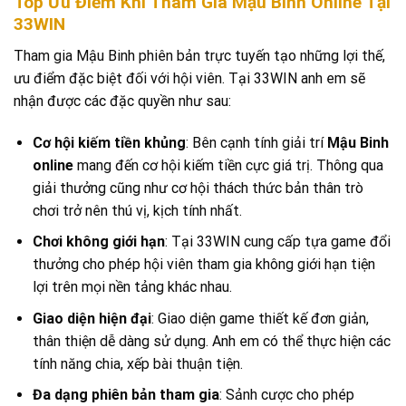
Top Ưu Điểm Khi Tham Gia Mậu Binh Online Tại
33WIN
Tham gia Mậu Binh phiên bản trực tuyến tạo những lợi thế,
ưu điểm đặc biệt đối với hội viên. Tại 33WIN anh em sẽ
nhận được các đặc quyền như sau:
Cơ hội kiếm tiền khủng
: Bên cạnh tính giải trí
Mậu Binh
online
mang đến cơ hội kiếm tiền cực giá trị. Thông qua
giải thưởng cũng như cơ hội thách thức bản thân trò
chơi trở nên thú vị, kịch tính nhất.
Chơi không giới hạn
: Tại 33WIN cung cấp tựa game đổi
thưởng cho phép hội viên tham gia không giới hạn tiện
lợi trên mọi nền tảng khác nhau.
Giao diện hiện đại
: Giao diện game thiết kế đơn giản,
thân thiện dễ dàng sử dụng. Anh em có thể thực hiện các
tính năng chia, xếp bài thuận tiện.
Đa dạng phiên bản tham gia
: Sảnh cược cho phép