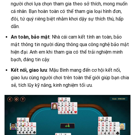
người chơi lựa chọn tham gia theo sở thích, mong muốn
cá nhân. Bạn hoàn toàn có thể tham gia loại hình đơn,
đôi, tứ quý riêng biệt nhằm khơi dậy sự thích thú, hấp
dẫn.
An toàn, bảo mật
: Nhà cái cam kết tính an toàn, bảo
mật thông tin người dùng thông qua công nghệ bảo mật
hiện đại. Anh em khi tham gia có thể trải nghiệm minh
bạch, đáng tin cậy.
Kết nối, giao lưu
: Mậu Binh mang đến cơ hội kết nối,
giao lưu cùng người chơi trên toàn thế giới giúp bạn chia
sẻ, tích lũy kỹ năng, kinh nghiệm tối ưu.