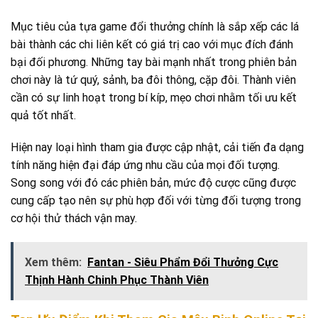
Mục tiêu của tựa game đổi thưởng chính là sắp xếp các lá
bài thành các chi liên kết có giá trị cao với mục đích đánh
bại đối phương. Những tay bài mạnh nhất trong phiên bản
chơi này là tứ quý, sảnh, ba đôi thông, cặp đôi. Thành viên
cần có sự linh hoạt trong bí kíp, mẹo chơi nhằm tối ưu kết
quả tốt nhất.
Hiện nay loại hình tham gia được cập nhật, cải tiến đa dạng
tính năng hiện đại đáp ứng nhu cầu của mọi đối tượng.
Song song với đó các phiên bản, mức độ cược cũng được
cung cấp tạo nên sự phù hợp đối với từng đối tượng trong
cơ hội thử thách vận may.
Xem thêm:
Fantan - Siêu Phẩm Đổi Thưởng Cực
Thịnh Hành Chinh Phục Thành Viên