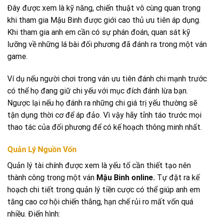
Đây được xem là kỹ năng, chiến thuật vô cùng quan trọng
khi tham gia Mậu Binh được giới cao thủ ưu tiên áp dụng.
Khi tham gia anh em cần có sự phán đoán, quan sát kỹ
lưỡng về những lá bài đối phương đã đánh ra trong một ván
game.
Ví dụ nếu người chơi trong ván ưu tiên đánh chi mạnh trước
có thể họ đang giữ chi yếu với mục đích đánh lừa bạn.
Ngược lại nếu họ đánh ra những chi giá trị yếu thường sẽ
tận dụng thời cơ để áp đảo. Vì vậy hãy tỉnh táo trước mọi
thao tác của đối phương để có kế hoạch thông minh nhất.
Quản Lý Nguồn Vốn
Quản lý tài chính được xem là yếu tố cần thiết tạo nên
thành công trong một ván
Mậu Binh online.
Tự đặt ra kế
hoạch chi tiết trong quản lý tiền cược có thể giúp anh em
tăng cao cơ hội chiến thắng, hạn chế rủi ro mất vốn quá
nhiều. Điển hình: