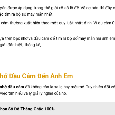
ên được áp dụng trong thế giới xổ số lô đề. Về cơ bản thì đây c
ệc tìm ra bộ số may mắn nhất.
 câm thường xuất hiện theo một quy luật nhất định. Ví dụ câm 0
 dựa trên bạc nhớ và đầu câm để tìm ra bộ số may mắn mà anh em
iải đặc biệt, thống kê,…
Nhớ Đầu Câm Đến Anh Em
 nhớ đầu câm
đã không còn là xa lạ hay mới mẻ. Tuy nhiên đối vớ
iệc tìm hiểu và lý giải ý nghĩa của nó.
Chọn Số Để Thắng Chắc 100%