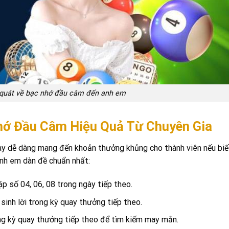
i quát về bạc nhớ đầu câm đến anh em
hớ Đầu Câm Hiệu Quả Từ Chuyên Gia
hay dễ dàng mang đến khoản thưởng khủng cho thành viên nếu biế
anh em dàn đề chuẩn nhất:
p số 04, 06, 08 trong ngày tiếp theo.
 sinh lời trong kỳ quay thưởng tiếp theo.
ng kỳ quay thưởng tiếp theo để tìm kiếm may mắn.