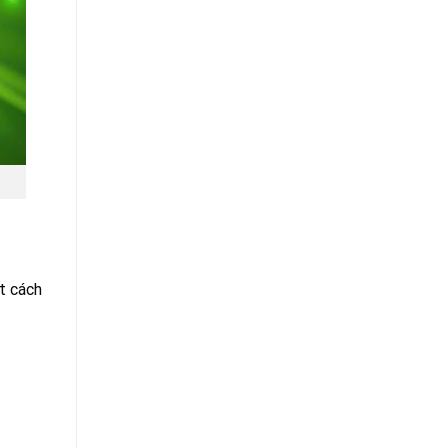
t cách