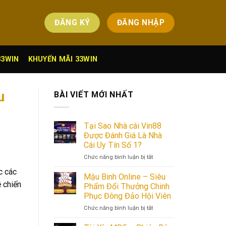
ĐĂNG KÝ
ĐĂNG NHẬP
33WIN
KHUYẾN MÃI 33WIN
u
BÀI VIẾT MỚI NHẤT
Tại Sao Nhà cái Vin88
Được Đánh Giá Là Nhà
Cái Uy Tín Số 1?
ở
Chức năng bình luận bị tắt
Tại
c các
Sao
Mậu Binh Online – Siêu
Nhà
 chiến
Phẩm Đổi Thưởng Chinh
cái
Phục Đông Đảo Hội Viên
Vin88
ở
Chức năng bình luận bị tắt
Được
Mậu
Đánh
Binh
Giá