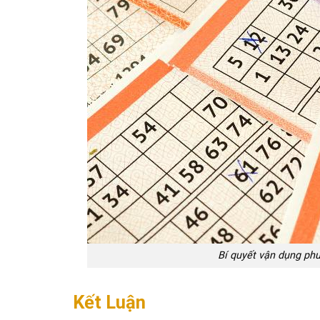
Bí quyết vận dụng ph
Kết Luận