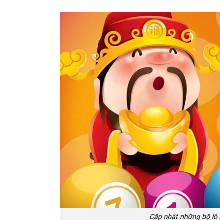
Cập nhật những bộ lô