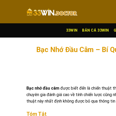
Chuyển
đến
nội
dung
33WIN
BẮN CÁ 33WIN
G
Bạc Nhớ Đầu Câm – Bí Q
Bạc nhớ đầu câm
được biết đến là chiến thuật t
chuyên gia đánh giá cao về tính chiến lược cũng 
thuật này nhất định không được bỏ qua thông tin
Tóm Tắt