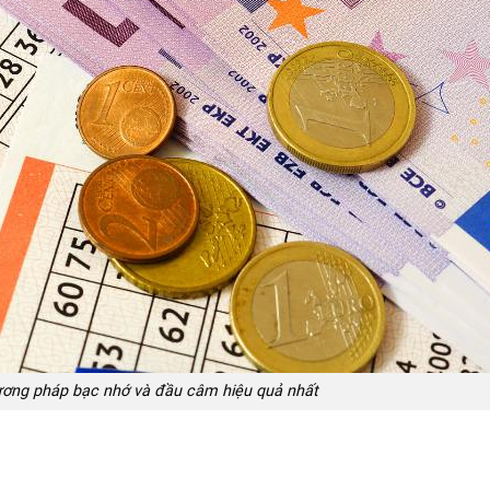
ương pháp bạc nhớ và đầu câm hiệu quả nhất