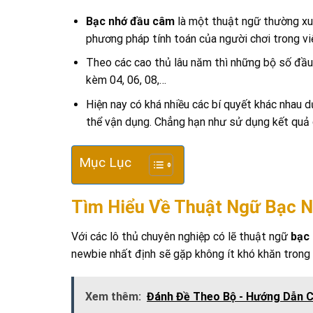
Bạc nhớ đầu câm
là một thuật ngữ thường xuy
phương pháp tính toán của người chơi trong vi
Theo các cao thủ lâu năm thì những bộ số đầu
kèm 04, 06, 08,…
Hiện nay có khá nhiều các bí quyết khác nhau
thể vận dụng. Chẳng hạn như sử dụng kết quả g
Mục Lục
Tìm Hiểu Về Thuật Ngữ Bạc 
Với các lô thủ chuyên nghiệp có lẽ thuật ngữ
bạc
newbie nhất định sẽ gặp không ít khó khăn trong v
Xem thêm:
Đánh Đề Theo Bộ - Hướng Dẫn 